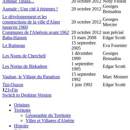
Antique Tipaza...
20 octobre 2012
Nelly Floirat
Georges
Aumale : Une cité à énigmes !
20 octobre 2012
Bensadou
Le développement et les
Georges
constructions de la ville d'Alger
20 octobre 2012
Mercier
jusqu'en 1960
Communes de l'Algérois avant 1962
20 octobre 2012
non précisé
Baba-Hassen
15 mars 2008
Edgar Scotti
15 septembre
Le Ruisseau
Eva Fournier
2005
1 décembre
Georges
Les Noms de Cherchell
1999
Bensadou
1 septembre
Les Norias de Birkadem
Edgar Scotti
1995
15 septembre
Vauban, le Village du Paradoxe
Marc Monnet
1992
Tizi-Ouzou
1 juin 1992
Edgar Scotti
1
2
3
»
Fin
Switch to Desktop Version
Origines
Territoire
Géographie du Territoire
Villes et Villages d'Algérie
Histoire