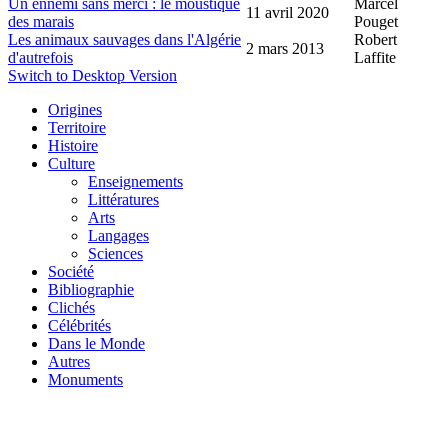
Un ennemi sans merci : le moustique
Marcel
11 avril 2020
des marais
Pouget
Les animaux sauvages dans l'Algérie
Robert
2 mars 2013
d'autrefois
Laffite
Switch to Desktop Version
Origines
Territoire
Histoire
Culture
Enseignements
Littératures
Arts
Langages
Sciences
Société
Bibliographie
Clichés
Célébrités
Dans le Monde
Autres
Monuments