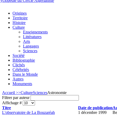
Origines
Territoire
Histoire
Culture
Enseignements
Littératures
Arts
Langages
Sciences
Société
Bibliographie
Clichés
Célébrités
Dans le Monde
Autres
Monuments
Accueil >>
Culture
Sciences
Astronomie
Filtrer par auteur
Affichage #
Titre
Date de publication
Au
L'observatoire de La Bouzaréah
1 décembre 1999
Be