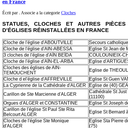
en France
Écrit par . Associe a la categorie
Cloches
STATUES, CLOCHES ET AUTRES PIÈCES
D'ÉGLISES RÉINSTALLÉES EN FRANCE
Cloche de l'église d'ABOUTVILLE
Secours catholiqu
Cloche de l'église d'AIN-ABESSA
Eglise St Jean de
3 cloches de l'église d'AÏN BEÏDA
COULOUNIEIX-CH
Cloche de l'église d'AÏN-EL-ARBA
Eglise d'ARTIGUES
Cloches des églises de AIN-
Eglise de THEOUL
TEMOUCHENT
Cloche d el'église d'AFFREVILLE
Eglise St Guen V
La Cyprienne de la Cathédrale d'ALGER
Eglise de (40) G
Cathédrale St Ju
Carillon de Ste Marcienne d'ALGER
(11100)
Orgues d'ALGER et CONSTANTINE
Eglise St Joseph 
Carillon de l'église St Paul Ste Rita
Eglise St Bernard 
Belcourt ALGER
Cloches de l'église Ste Monique
Eglise Sta Pierre 
d'ALGER
(75)