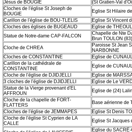
Jésus de BOUGIE
(St Gratien-Val d'O
Cloches de l'église St Joseph de
Eglise St Hilaire 
BOUGIE
Carillon de l'église de BOU-TLELIS
Eglise St Vincent
Cloches des églises de BUGEAUD
Eglise de THEOUL
Chapelle de Nte 
Statue de Notre-dame CAP-FALCON
Brun TOULON (83
Paroisse St Jean S
Cloche de CHREA
NARBONNE
Cloches de CONSTANTINE
Eglise de CUNAUL
Carillon de la cathédrale de
Eglise de CUNAUL
CONSTANTINE
Cloche de l'église de DJIDJELLI
Eglise de MARSSA
3 cloches de l'église de DJIDJELLI
Eglise de Le VERD
Statue de la Vierge provenant d'EL
Eglise de (24) Lal
AFFROUN
Cloche de la chapelle de FORT-
Base aérienne de 
FLATTERS
Cloches de l'église de JEMMAPES
Eglise St Denis 
Cloche de l'église St Cyprien de LA
Eglise St Jacque
CALLE
Eglise du SACRÉ