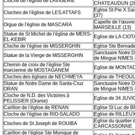
Cloche de l'église de LAVIGERIE
CHATEAUDUN (28
Eglise St Pie X Sa
Cloches de l'église de LES ATTAFS
(37)
Capelle de l'œuvre
Orgue de l'église de MASCARA
MARSEILLE (13)
Statue de St Michel de l'église de MERS-
Eglise de LA CIOT
EL-KEBIR
Cloche de l'église de MISSERGHIN
Eglise Ste Bernad
Sanctuaire Notre 
Statue de la Vierge de MISSERGHIN
de Mingue NIMES 
Chemin de croix de l'église Ste
Eglise de MONTAD
marcienne de MOSTAGANEM
Cloches des églises de NECHMEYA
Eglise de THEOUL
Statue de Notre Dame de Santa-Cruz
Sanctuaire Notre 
ORAN
de Mingue NIMES 
Cloche de N.D. des Victoires à
Eglise de 34 JUV
PELISSIER (Oranie)
Carillon de l'église de RENAN
Eglise St Luc de 
Cloche de l'église de RIO-SALADO
Eglise de RILLEUX
Eglise du quartier 
Cloches de St Joseph de ROUIBA
CARCASSONNE
Carillon de l'église Ste Monique de