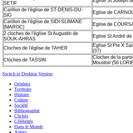
Eglise St Joseph 
SETIF
Carillon de l'église de ST-DENIS-DU-
Eglise de CARNOU
SIG
Carillon de l'église de SIDI-SLIMANE
Eglise de COURSA
(MAROC)
2 cloches de l'église St Augustin de
Eglise St André d
SOUK-AHRAS
Eglise St Pie X Sa
Cloches de l'église de TAHER
(37)
Clocher de la par
Cloches de TASSIN
Moustoir (56 LORI
Switch to Desktop Version
Origines
Territoire
Histoire
Culture
Société
Bibliographie
Clichés
Célébrités
Dans le Monde
Autres